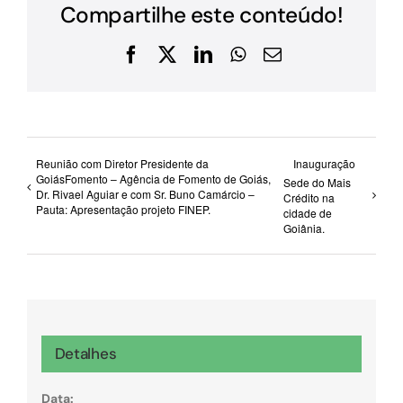
Compartilhe este conteúdo!
Facebook
X
LinkedIn
WhatsApp
E-
mail
Reunião com Diretor Presidente da
Inauguração
GoiásFomento – Agência de Fomento de Goiás,
Sede do Mais
Dr. Rivael Aguiar e com Sr. Buno Camárcio –
Crédito na
Pauta: Apresentação projeto FINEP.
cidade de
Goiânia.
Detalhes
Data: