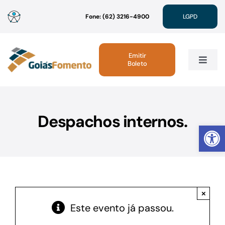
Ir
Fone: (62) 3216-4900
LGPD
para
o
conteúdo
Emitir
Boleto
Toggle
Navig
Institucional
Despachos internos.
Abrir 
Linhas de Crédito
Atendimento
×
Sustentabilidade
Este evento já passou.