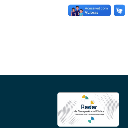
Conheça as demais linhas de crédito da
GoiásFomento