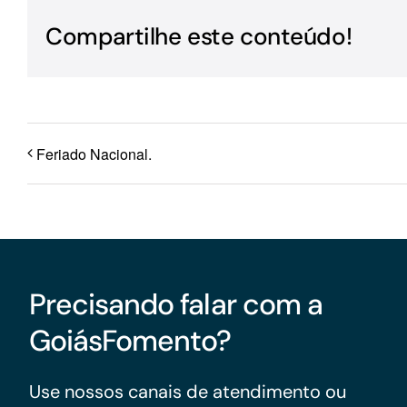
Para os negócios voltados aos serviços do setor de
Compartilhe este conteúdo!
turismo
Feriado Nacional.
Precisando falar com a
GoiásFomento?
Use nossos canais de atendimento ou