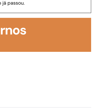
 já passou.
GoiásFomento Investimento
Para modernizar, ampliar, adquirir maquinários,
rnos
realizar obras, dentre outros serviços
Repasse