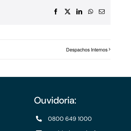
Financiamentos com recursos do BNDES, Fungetur,
Facebook
X
LinkedIn
WhatsApp
E-
Finep, FCO
mail
Despachos Internos
Ouvidoria:
0800 649 1000