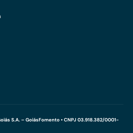
m
oiás S.A. – GoiásFomento • CNPJ 03.918.382/0001-