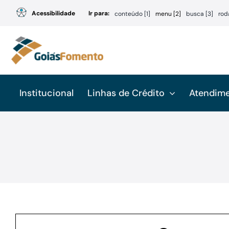
Ir
Acessibilidade
Ir para:
conteúdo [1]
menu [2]
busca [3]
rod
para
o
conteúdo
Institucional
Linhas de Crédito
Atendim