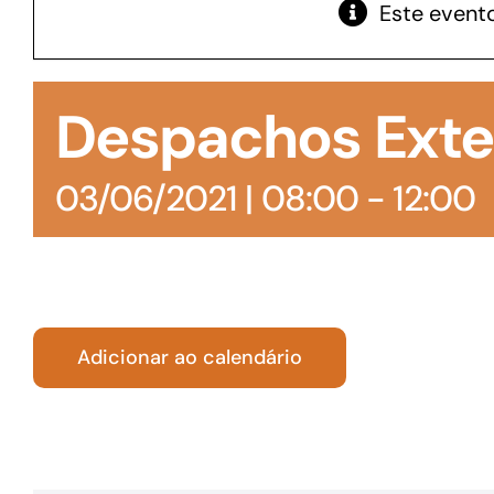
Este evento
GoiásFomento Giro
Para compra de matérias primas, insumos,
Despachos Exte
manutenção de estoques e despesas operacionais
03/06/2021 | 08:00
-
12:00
Adicionar ao calendário
Turismo