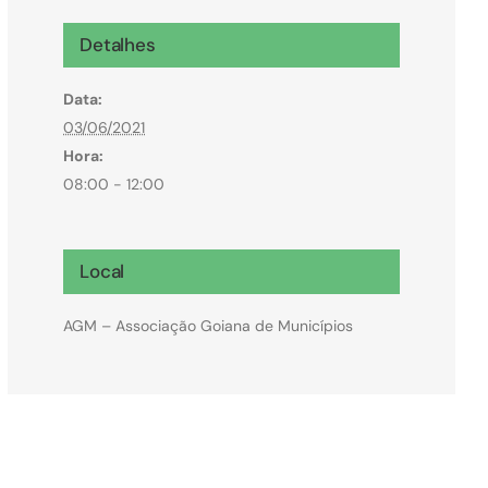
Microcrédito
Detalhes
Para MEI, microempresas e pessoas físicas
Data:
(feirantes e transportes)
03/06/2021
Hora:
08:00 - 12:00
Local
AGM – Associação Goiana de Municípios
Todas Linhas de Crédito