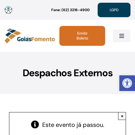
Ir
Fone: (62) 3216-4900
LGPD
para
o
conteúdo
Emitir
Boleto
Toggle
Navig
Institucional
Despachos Externos
Abrir 
Linhas de Crédito
Atendimento
×
Sustentabilidade
Este evento já passou.