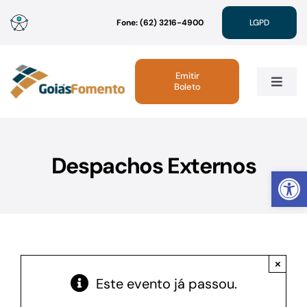
Ir
Fone: (62) 3216-4900
LGPD
para
o
conteúdo
Emitir
Boleto
Toggle
Navig
Institucional
Despachos Externos
Abrir 
Linhas de Crédito
Atendimento
×
Sustentabilidade
Este evento já passou.