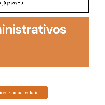
 já passou.
GoiásFomento Investimento
Para modernizar, ampliar, adquirir maquinários,
nistrativos
realizar obras, dentre outros serviços
ionar ao calendário
Repasse