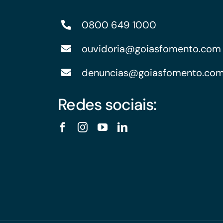
0800 649 1000
ouvidoria@goiasfomento.com
denuncias@goiasfomento.co
Redes sociais: