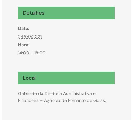
Microcrédito
Detalhes
Para MEI, microempresas e pessoas físicas
Data:
(feirantes e transportes)
24/09/2021
Hora:
14:00 - 18:00
Local
Gabinete da Diretoria Administrativa e
Financeira – Agência de Fomento de Goiás.
Todas Linhas de Crédito