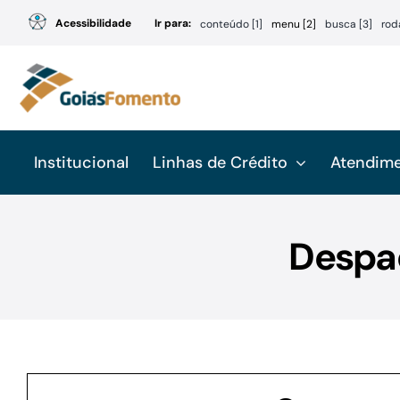
Ir
Acessibilidade
Ir para:
conteúdo [1]
menu [2]
busca [3]
rod
para
o
conteúdo
Institucional
Linhas de Crédito
Atendim
Despac