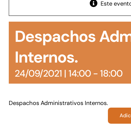
Este evento
GoiásFomento Giro
Para compra de matérias primas, insumos,
Despachos Admi
manutenção de estoques e despesas operacionais
Internos.
24/09/2021 | 14:00
-
18:00
Despachos Administrativos Internos.
Adic
Turismo