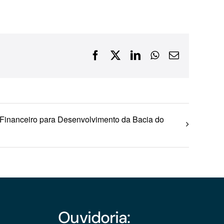
Financiamentos com recursos do BNDES, Fungetur,
Finep, FCO
Facebook
X
LinkedIn
WhatsApp
E-
mail
inanceiro para Desenvolvimento da Bacia do
Ouvidoria: