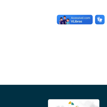
Conheça as demais linhas de crédito da
GoiásFomento