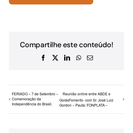
Compartilhe este conteúdo!
Facebook
X
LinkedIn
WhatsApp
E-
mail
FERIADO – 7 de Setembro –
Reunião online entre ABDE e
Comemoração da
GoiásFomento- com Sr. José Luiz
Independência do Brasil.
Gordon – Pauta: FONPLATA –