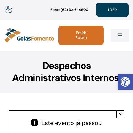
Ir
Fone: (62) 3216-4900
LGPD
para
o
conteúdo
Emitir
Boleto
Toggle
Navig
Institucional
Despachos
Abrir 
Administrativos Internos.
Linhas de Crédito
Atendimento
×
Sustentabilidade
Este evento já passou.