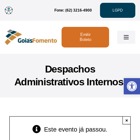
Ir
Fone: (62) 3216-4900
LGPD
para
o
conteúdo
Emitir
Toggle
Boleto
Naviga
Institucional
Despachos
Abrir 
Administrativos Internos.
Linhas de Crédito
Atendimento
×
Sustentabilidade
Este evento já passou.