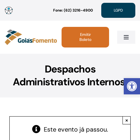
Ir
Fone: (62) 3216-4900
LGPD
para
o
conteúdo
Emitir
Boleto
Toggle
Navig
Institucional
Despachos
Abrir 
Administrativos Internos.
Linhas de Crédito
Atendimento
×
Sustentabilidade
Este evento já passou.