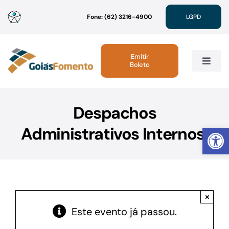
Ir
Fone: (62) 3216-4900
LGPD
para
o
conteúdo
Emitir
Boleto
Toggle
Navig
Institucional
Despachos
Abrir 
Administrativos Internos.
Linhas de Crédito
Atendimento
×
Sustentabilidade
Este evento já passou.