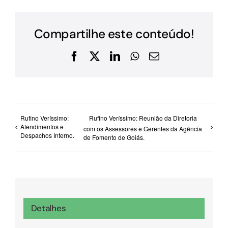
Compartilhe este conteúdo!
Facebook
X
LinkedIn
WhatsApp
E-
mail
Rufino Veríssimo:
Rufino Veríssimo: Reunião da Diretoria
Atendimentos e
com os Assessores e Gerentes da Agência
Despachos Interno.
de Fomento de Goiás.
Detalhes