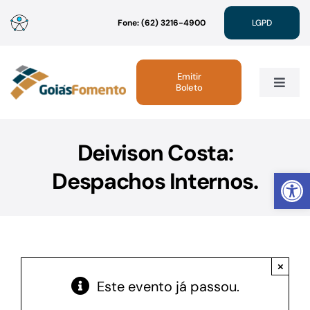
Ir
Fone: (62) 3216-4900
LGPD
para
o
conteúdo
Emitir
Boleto
Toggle
Navig
Institucional
Deivison Costa:
Abrir 
Despachos Internos.
Linhas de Crédito
Atendimento
×
Sustentabilidade
Este evento já passou.