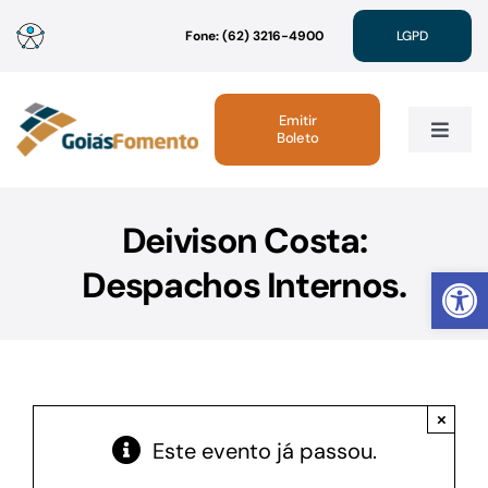
Ir
Fone: (62) 3216-4900
LGPD
para
o
conteúdo
Emitir
Boleto
Toggle
Navig
Institucional
Deivison Costa:
Abrir 
Despachos Internos.
Linhas de Crédito
Atendimento
×
Sustentabilidade
Este evento já passou.