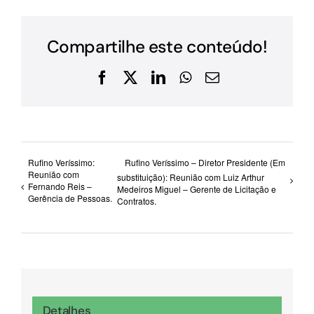
Compartilhe este conteúdo!
Facebook
X
LinkedIn
WhatsApp
E-
mail
Rufino Veríssimo:
Rufino Veríssimo – Diretor Presidente (Em
Reunião com
substituição): Reunião com Luiz Arthur
Fernando Reis –
Medeiros Miguel – Gerente de Licitação e
Gerência de Pessoas.
Contratos.
Detalhes