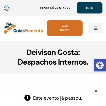
Ir
Fone: (62) 3216-4900
LGPD
para
o
conteúdo
Emitir
Boleto
Toggle
Navig
Institucional
Deivison Costa:
Abrir 
Despachos Internos.
Linhas de Crédito
Atendimento
×
Sustentabilidade
Este evento já passou.