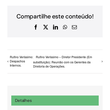
Compartilhe este conteúdo!
Facebook
X
LinkedIn
WhatsApp
E-
mail
Rufino Veríssimo:
Rufino Veríssimo – Diretor Presidente (Em
Despachos
substituição): Reunião com os Gerentes da
Internos.
Diretoria de Operações.
Detalhes