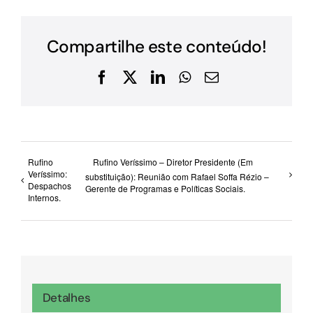
Compartilhe este conteúdo!
Facebook
X
LinkedIn
WhatsApp
E-
mail
Rufino
Rufino Veríssimo – Diretor Presidente (Em
Veríssimo:
substituição): Reunião com Rafael Soffa Rézio –
Despachos
Gerente de Programas e Políticas Sociais.
Internos.
Detalhes