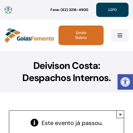
Ir
Fone: (62) 3216-4900
LGPD
para
o
conteúdo
Emitir
Boleto
Toggle
Navig
Institucional
Deivison Costa:
Abrir 
Despachos Internos.
Linhas de Crédito
Atendimento
×
Sustentabilidade
Este evento já passou.