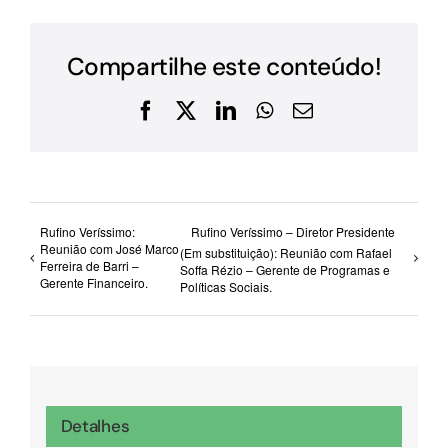
Compartilhe este conteúdo!
Facebook
X
LinkedIn
WhatsApp
E-
mail
Rufino Veríssimo:
Rufino Veríssimo – Diretor Presidente
Reunião com José Marco
(Em substituição): Reunião com Rafael
Ferreira de Barri –
Soffa Rézio – Gerente de Programas e
Gerente Financeiro.
Políticas Sociais.
Detalhes