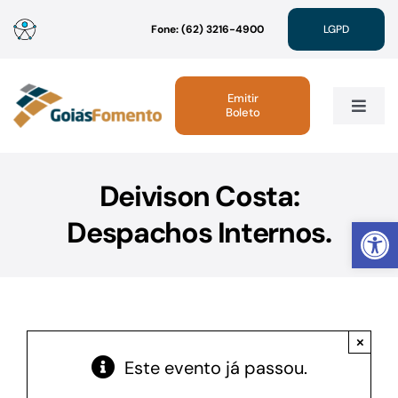
Ir
Fone: (62) 3216-4900
LGPD
para
o
conteúdo
Emitir
Boleto
Toggle
Navig
Institucional
Deivison Costa:
Abrir 
Despachos Internos.
Linhas de Crédito
Atendimento
×
Sustentabilidade
Este evento já passou.