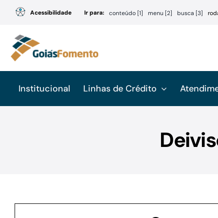
Ir
Acessibilidade
Ir para:
conteúdo [1]
menu [2]
busca [3]
rod
para
o
conteúdo
Institucional
Linhas de Crédito
Atendim
Deivis