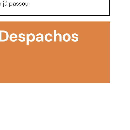
 já passou.
GoiásFomento Investimento
Para modernizar, ampliar, adquirir maquinários,
: Despachos
realizar obras, dentre outros serviços
Repasse