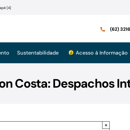
apé [4]
(62) 32
ento
Sustentabilidade
Acesso à Informação
on Costa: Despachos In
×