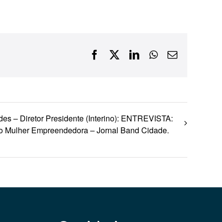
Financiamentos com recursos do BNDES, Fungetur,
Finep, FCO
Facebook
X
LinkedIn
WhatsApp
E-
mail
es – Diretor Presidente (Interino): ENTREVISTA:
to Mulher Empreendedora – Jornal Band Cidade.