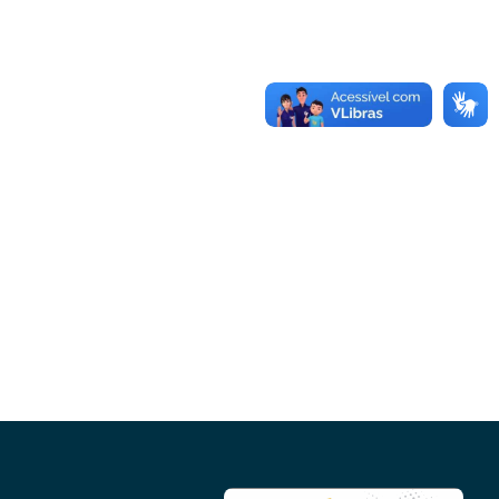
Conheça as demais linhas de crédito da
GoiásFomento