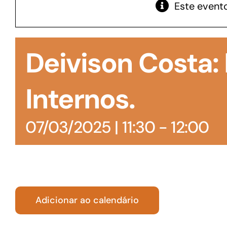
Este evento
GoiásFomento Giro
Para compra de matérias primas, insumos,
Deivison Costa
manutenção de estoques e despesas operacionais
Internos.
07/03/2025 | 11:30
-
12:00
Adicionar ao calendário
Turismo