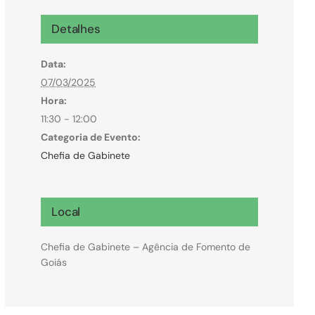
Microcrédito
Detalhes
Para MEI, microempresas e pessoas físicas
Data:
(feirantes e transportes)
07/03/2025
Hora:
11:30 - 12:00
Categoria de Evento:
Chefia de Gabinete
Local
Chefia de Gabinete – Agência de Fomento de
Goiás
Todas Linhas de Crédito