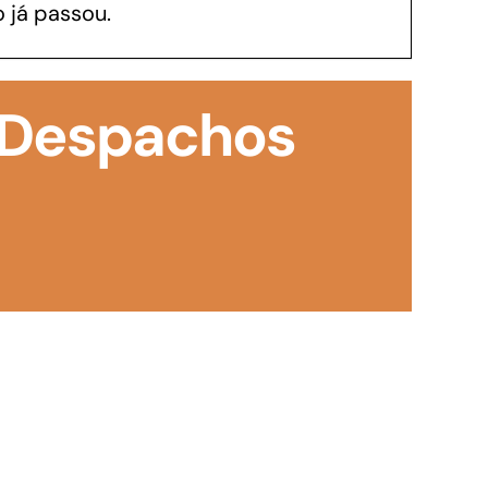
 já passou.
GoiásFomento Investimento
Para modernizar, ampliar, adquirir maquinários,
: Despachos
realizar obras, dentre outros serviços
Repasse