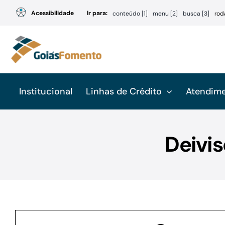
Ir
Acessibilidade
Ir para:
conteúdo [1]
menu [2]
busca [3]
rod
para
o
conteúdo
Institucional
Linhas de Crédito
Atendim
Deivis