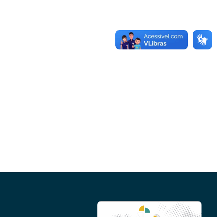
Conheça as demais linhas de crédito da
GoiásFomento