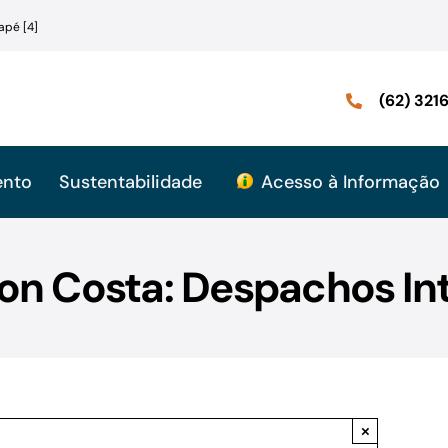
apé [4]
(62) 32
ento
Sustentabilidade
Acesso à Informação
on Costa: Despachos In
×