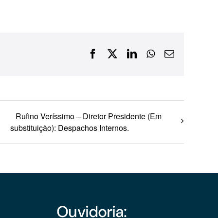
Financiamentos com recursos do BNDES, Fungetur,
Finep, FCO
Facebook
X
LinkedIn
WhatsApp
E-
mail
Rufino Veríssimo – Diretor Presidente (Em
substituição): Despachos Internos.
Ouvidoria: