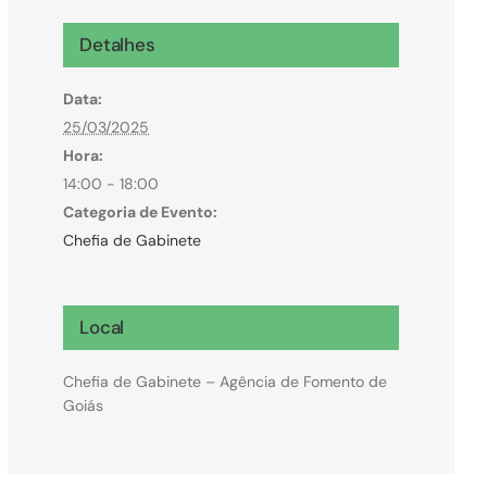
Microcrédito
Detalhes
Para MEI, microempresas e pessoas físicas
Data:
(feirantes e transportes)
25/03/2025
Hora:
14:00 - 18:00
Categoria de Evento:
Chefia de Gabinete
Local
Chefia de Gabinete – Agência de Fomento de
Goiás
Todas Linhas de Crédito