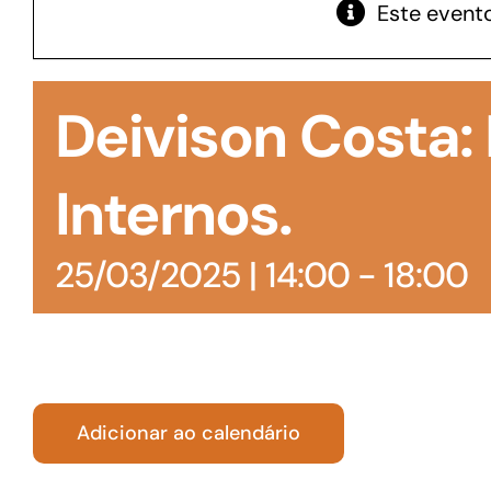
Este evento
GoiásFomento Giro
Para compra de matérias primas, insumos,
Deivison Costa
manutenção de estoques e despesas operacionais
Internos.
25/03/2025 | 14:00
-
18:00
Adicionar ao calendário
Turismo