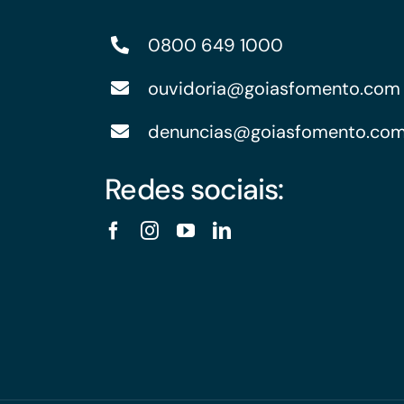
0800 649 1000
ouvidoria@goiasfomento.com
denuncias@goiasfomento.co
Redes sociais: