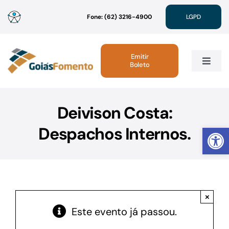
Ir
Fone: (62) 3216-4900
LGPD
para
o
conteúdo
Emitir
Boleto
Toggle
Navig
Institucional
Deivison Costa:
Abrir 
Despachos Internos.
Linhas de Crédito
Atendimento
×
Sustentabilidade
Este evento já passou.