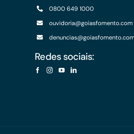
0800 649 1000
ouvidoria@goiasfomento.com
denuncias@goiasfomento.co
Redes sociais: