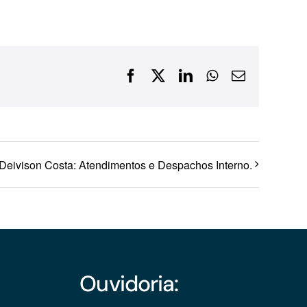
Financiamentos com recursos do BNDES, Fungetur,
Finep, FCO
Facebook
X
LinkedIn
WhatsApp
E-
mail
Deivison Costa: Atendimentos e Despachos Interno.
Ouvidoria: