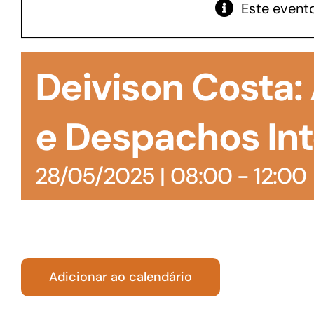
Este evento
GoiásFomento Giro
Para compra de matérias primas, insumos,
Deivison Costa:
manutenção de estoques e despesas operacionais
e Despachos Int
28/05/2025 | 08:00
-
12:00
Adicionar ao calendário
Turismo