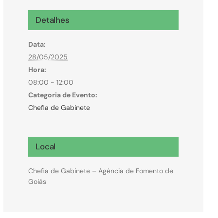
Microcrédito
Detalhes
Para MEI, microempresas e pessoas físicas
Data:
(feirantes e transportes)
28/05/2025
Hora:
08:00 - 12:00
Categoria de Evento:
Chefia de Gabinete
Local
Chefia de Gabinete – Agência de Fomento de
Goiás
Todas Linhas de Crédito