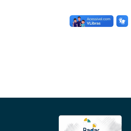
Conheça as demais linhas de crédito da
GoiásFomento