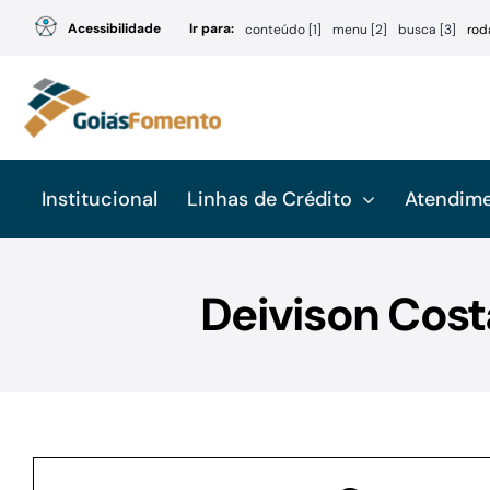
Ir
Acessibilidade
Ir para:
conteúdo [1]
menu [2]
busca [3]
rod
para
o
conteúdo
Institucional
Linhas de Crédito
Atendim
Deivison Cost