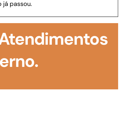
 já passou.
GoiásFomento Investimento
Para modernizar, ampliar, adquirir maquinários,
 Atendimentos
realizar obras, dentre outros serviços
erno.
Repasse