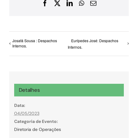
Facebook
X
LinkedIn
WhatsApp
E-
mail
Josafá Sousa : Despachos
Eurípedes José: Despachos
Internos.
Internos.
Detalhes
Data:
04/05/2023
Categoria de Evento:
Diretoria de Operações