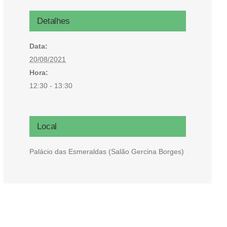
Microcrédito
Detalhes
Para MEI, microempresas e pessoas físicas (feirantes
Data:
e transportes)
20/08/2021
Hora:
12:30 - 13:30
Local
Palácio das Esmeraldas (Salão Gercina Borges)
Todas Linhas de Crédito