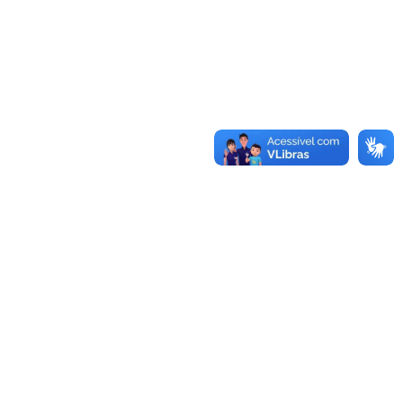
Conheça as demais linhas de crédito da GoiásFomento