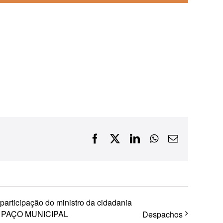
Financiamentos com recursos do BNDES, Fungetur,
Finep, FCO
Facebook
X
LinkedIn
WhatsApp
E-
mail
articipação do ministro da cidadania
o – PAÇO MUNICIPAL
Despachos