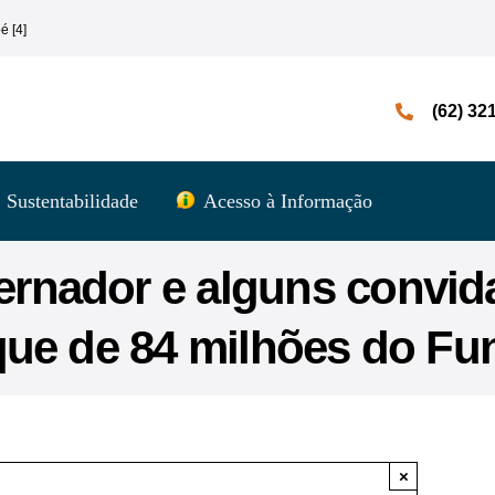
é [4]
(62) 32
Sustentabilidade
Acesso à Informação
rnador e alguns convid
ue de 84 milhões do Fu
×