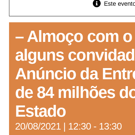
Este evento
GoiásFomento Giro
Para compra de matérias primas, insumos,
– Almoço com o
manutenção de estoques e despesas operacionais
alguns convidad
Anúncio da Ent
de 84 milhões d
Estado
20/08/2021 | 12:30
-
13:30
Turismo