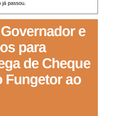
 já passou.
GoiásFomento Investimento
Para modernizar, ampliar, adquirir maquinários, realizar
 Governador e
obras, dentre outros serviços
os para
rega de Cheque
o Fungetor ao
Repasse