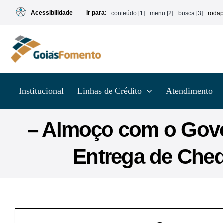
Ir
Acessibilidade
Ir para:
conteúdo [1]
menu [2]
busca [3]
rodap
para
o
conteúdo
Institucional
Linhas de Crédito
Atendimento
– Almoço com o Gove
Entrega de Cheq