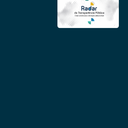
Conheça as demais linhas de crédito da GoiásFomento