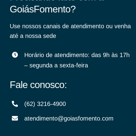
GoiásFomento?
Para os negócios voltados aos serviços do setor de
turismo
Use nossos canais de atendimento ou venha
até a nossa sede
Horário de atendimento: das 9h às 17h
– segunda a sexta-feira
Fale conosco:
(62) 3216-4900
atendimento@goiasfomento.com