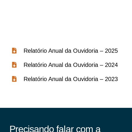
GoiásFomento Giro
Para compra de matérias primas, insumos,
manutenção de estoques e despesas operacionais
Relatório Anual da Ouvidoria – 2025
Relatório Anual da Ouvidoria – 2024
Relatório Anual da Ouvidoria – 2023
Precisando falar com a
Turismo