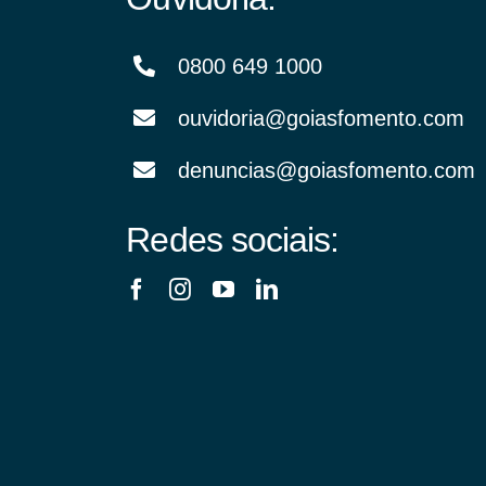
Financiamentos com recursos do BNDES, Fungetur,
Finep, FCO
0800 649 1000
ouvidoria@goiasfomento.com
denuncias@goiasfomento.com
Redes sociais: