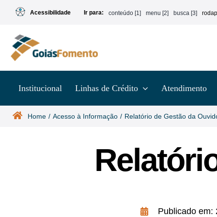
Ir
Acessibilidade
Ir para:
conteúdo [1]
menu [2]
busca [3]
rodap
para
o
conteúdo
Institucional
Linhas de Crédito
Atendimento
Home
Acesso à Informação
Relatório de Gestão da Ouvid
Relatóri
Publicado em: 