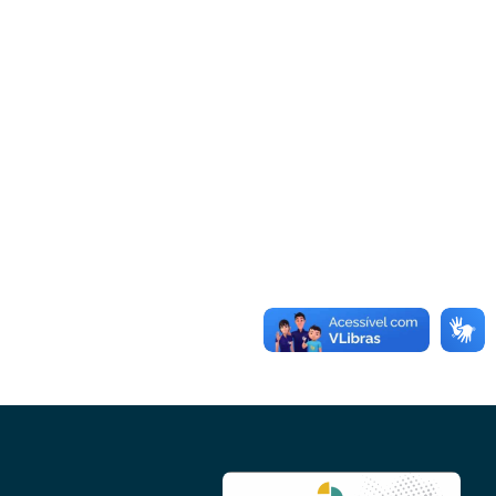
Microcrédito
Para MEI, microempresas e pessoas físicas (feirantes
e transportes)
Todas Linhas de Crédito