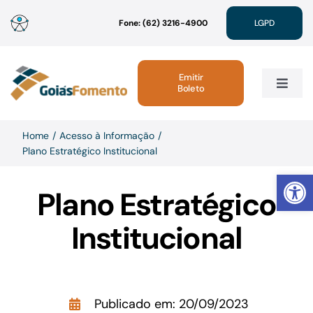
Ir
Fone: (62) 3216-4900
LGPD
para
o
conteúdo
Emitir
Boleto
Toggle
Navig
Institucional
Home
Acesso à Informação
Plano Estratégico Institucional
Abrir 
Linhas de Crédito
Plano Estratégico
Atendimento
Institucional
Sustentabilidade
Publicado em: 20/09/2023