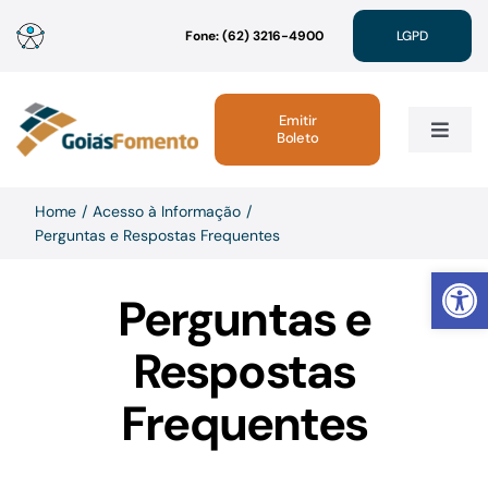
Ir
Fone: (62) 3216-4900
LGPD
para
o
conteúdo
Emitir
Boleto
Toggle
Navig
Institucional
Home
Acesso à Informação
Perguntas e Respostas Frequentes
Abrir 
Linhas de Crédito
Perguntas e
Atendimento
Respostas
Frequentes
Sustentabilidade