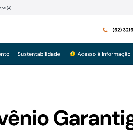
apé [4]
(62) 32
ento
Sustentabilidade
Acesso à Informação
ênio Garanti