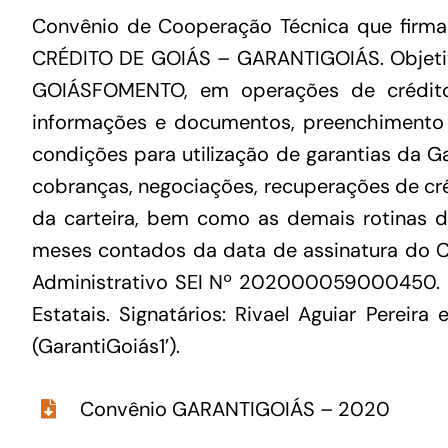
Convênio de Cooperação Técnica que fir
Para os negócios voltados aos serviços do setor de
turismo
CRÉDITO DE GOIÁS – GARANTIGOIÁS. Objetiv
GOIÁSFOMENTO, em operações de crédito r
informações e documentos, preenchimento
condições para utilização de garantias da G
cobranças, negociações, recuperações de cré
da carteira, bem como as demais rotinas de
meses contados da data de assinatura do C
Administrativo SEI Nº 202000059000450. Fu
Estatais. Signatários: Rivael Aguiar Pereir
(GarantiGoiás1’).
Convênio GARANTIGOIÁS – 2020