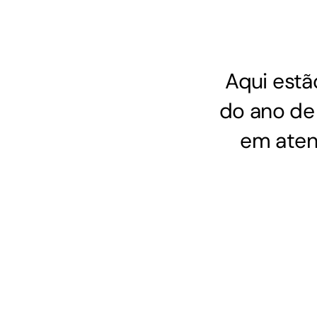
GoiásFomento Giro
Para compra de matérias primas, insumos,
Aqui estã
manutenção de estoques e despesas operacionais
do ano de
em atend
Turismo