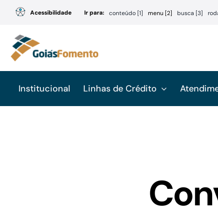
Ir
Acessibilidade
Ir para:
conteúdo [1]
menu [2]
busca [3]
rod
para
o
conteúdo
Institucional
Linhas de Crédito
Atendim
Conv