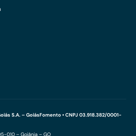
m
oiás S.A. – GoiásFomento • CNPJ 03.918.382/0001-
005-010 – Goiânia – GO