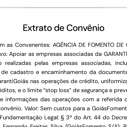
Extrato de Convênio
mam as Convenentes: AGÊNCIA DE FOMENTO D
o: Apoiar as empresas associadas da GARANTIG
ealizadas pelas empresas associadas, incl
 de cadastro e encaminhamento da documenta
arantiGoiás nas operações de crédito, uniformiza
ditos, e o limite “stop loss” de segurança e p
 informações das operações com a referida cart
onvênio. Valor: Sem custos para a GoiásFomento
ndamentação Legal: § 3º do Art. 44 do Decret
a e Fernando Freitas Silva (GoiásFomento S/A); 