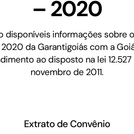
– 2020
GoiásFomento Investimento
Para modernizar, ampliar, adquirir maquinários,
o disponíveis informações sobre 
realizar obras, dentre outros serviços
 2020 da Garantigoiás com a Go
imento ao disposto na lei 12.527
novembro de 2011.
Extrato de Convênio
Repasse