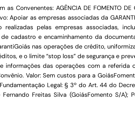
mam as Convenentes: AGÊNCIA DE FOMENTO D
Financiamentos com recursos do BNDES, Fungetur,
Finep, FCO
o: Apoiar as empresas associadas da GARANTIG
ealizadas pelas empresas associadas, incl
 de cadastro e encaminhamento da documenta
arantiGoiás nas operações de crédito, uniformiza
ditos, e o limite “stop loss” de segurança e p
 informações das operações com a referida cart
onvênio. Valor: Sem custos para a GoiásFomento
ndamentação Legal: § 3º do Art. 44 do Decret
a e Fernando Freitas Silva (GoiásFomento S/A); 