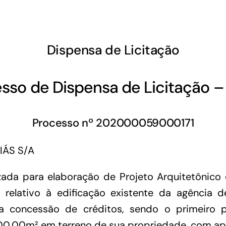
GoiásFomento Investimento
Para modernizar, ampliar, adquirir maquinários,
Dispensa de Licitação
realizar obras, dentre outros serviços
sso de Dispensa de Licitação 
Processo nº 202000059000171
IÁS S/A
ada para elaboração de Projeto Arquitetônico
s relativo à edificação existente da agência
a concessão de créditos, sendo o primeiro 
Repasse
0,00m² em terreno de sua propriedade, com a