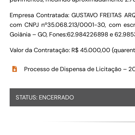
Para os negócios voltados aos serviços do setor de
Empresa Contratada: GUSTAVO FREITAS ARQUI
turismo
com CNPJ nº35.068.213/0001-30, com escritór
Goiânia – GO, Fones:62.984226898 e 62.98
Valor da Contratação: R$ 45.000,00 (quarenta 
Processo de Dispensa de Licitação – 
STATUS: ENCERRADO