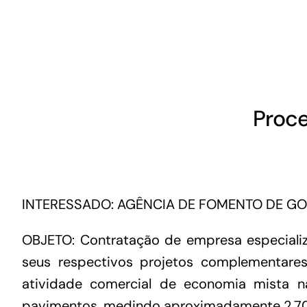
GoiásFomento Giro
Para compra de matérias primas, insumos,
manutenção de estoques e despesas operacionais
Proce
INTERESSADO: AGÊNCIA DE FOMENTO DE GO
OBJETO: Contratação de empresa especializ
seus respectivos projetos complementare
atividade comercial de economia mista n
Turismo
pavimentos, medindo aproximadamente 2.70