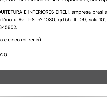
Financiamentos com recursos do BNDES, Fungetur,
TETURA E INTERIORES EIRELI, empresa brasileir
Finep, FCO
io a Av. T-8, nº 1080, qd.55, lt. 09, sala 101,
5345852.
e cinco mil reais).
2020