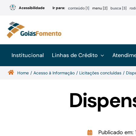
Ir
Acessibilidade
Ir para:
conteúdo [1]
menu [2]
busca [3]
rod
para
o
conteúdo
Institucional
Linhas de Crédito
Atendim
Home
Acesso à Informação
Licitações concluídas
Disp
Dispen
Publicado em: 