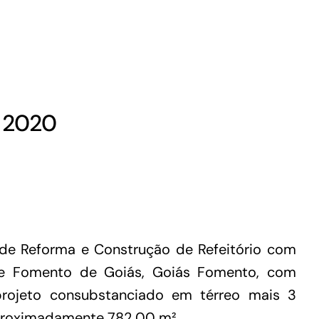
Microcrédito
Para MEI, microempresas e pessoas físicas
(feirantes e transportes)
– 2020
 de Reforma e Construção de Refeitório com
 de Fomento de Goiás, Goiás Fomento, com
projeto consubstanciado em térreo mais 3
Todas Linhas de Crédito
proximadamente 782,00 m².