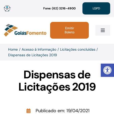
Ir
Fone: (62) 3216-4900
LGPD
para
o
conteúdo
Emitir
Boleto
Toggle
Navig
Institucional
Home
Acesso à Informação
Licitações concluídas
Dispensas de Licitações 2019
Abrir 
Linhas de Crédito
Dispensas de
Atendimento
Licitações 2019
Sustentabilidade
Publicado em: 19/04/2021