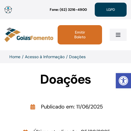
Ir
Fone: (62) 3216-4900
LGPD
para
o
conteúdo
Emitir
Boleto
Toggle
Navig
Institucional
Home
Acesso à Informação
Doações
Abrir 
Doações
Linhas de Crédito
Atendimento
Publicado em: 11/06/2025
Sustentabilidade