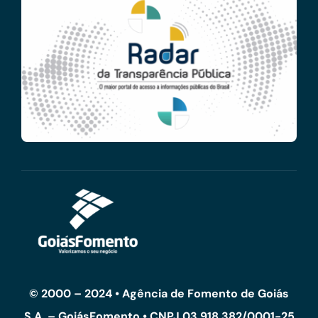
© 2000 – 2024 • Agência de Fomento de Goiás
S.A. – GoiásFomento • CNPJ 03.918.382/0001-25