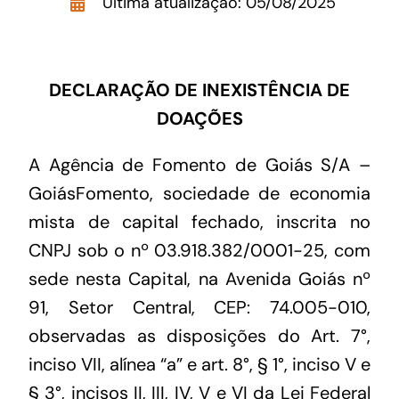
Última atualização: 05/08/2025
Acesso à Informação
DECLARAÇÃO DE INEXISTÊNCIA DE
DOAÇÕES
A Agência de Fomento de Goiás S/A –
GoiásFomento, sociedade de economia
mista de capital fechado, inscrita no
CNPJ sob o nº 03.918.382/0001-25, com
sede nesta Capital, na Avenida Goiás nº
91, Setor Central, CEP: 74.005-010,
observadas as disposições do Art. 7°,
inciso VII, alínea “a” e art. 8°, § 1°, inciso V e
§ 3°, incisos II, III, IV, V e VI da Lei Federal