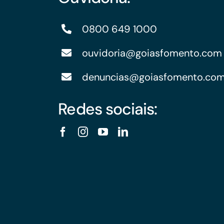
Financiamentos com recursos do BNDES, Fungetur,
Finep, FCO
0800 649 1000
ouvidoria@goiasfomento.com
denuncias@goiasfomento.co
Redes sociais: