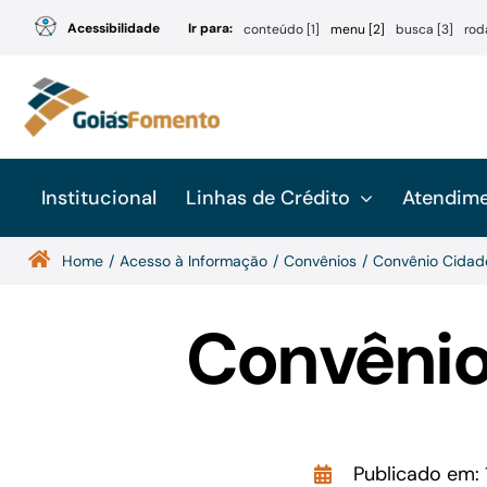
Ir
Acessibilidade
Ir para:
conteúdo [1]
menu [2]
busca [3]
rod
para
o
conteúdo
Institucional
Linhas de Crédito
Atendim
Home
Acesso à Informação
Convênios
Convênio Cidad
Convênio
Publicado em: 