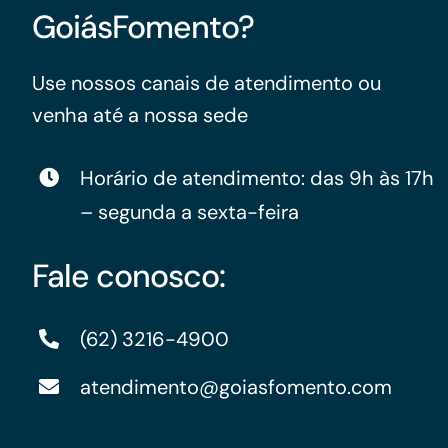
GoiásFomento?
Para os negócios voltados aos serviços do setor de
turismo
Use nossos canais de atendimento ou
venha até a nossa sede
Horário de atendimento: das 9h às 17h
– segunda a sexta-feira
Fale conosco:
(62) 3216-4900
atendimento@goiasfomento.com