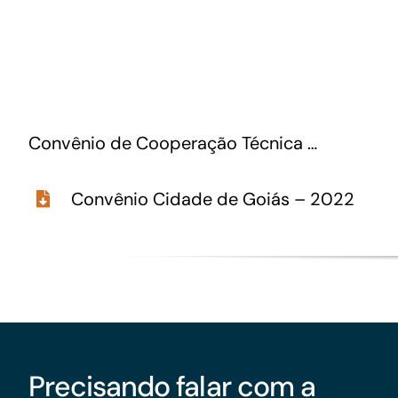
GoiásFomento Giro
Para compra de matérias primas, insumos,
manutenção de estoques e despesas operacionais
Convênio de Cooperação Técnica …
Convênio Cidade de Goiás – 2022
Precisando falar com a
Turismo