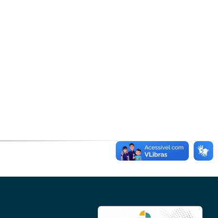
Microcrédito
Para MEI, microempresas e pessoas físicas
(feirantes e transportes)
Todas Linhas de Crédito