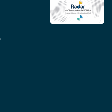
Conheça as demais linhas de crédito da
GoiásFomento
m