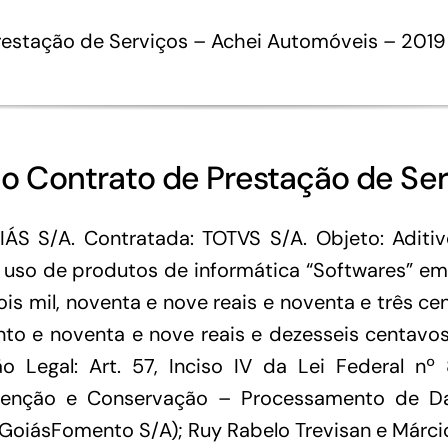
Financiamentos com recursos do BNDES, Fungetur,
Prestação de Serviços – Achei Automóveis – 2019
Finep, FCO
ao Contrato de Prestação de Se
 S/A. Contratada: TOTVS S/A. Objeto: Aditiv
 uso de produtos de informática “Softwares” e
s mil, noventa e nove reais e noventa e três ce
nto e noventa e nove reais e dezesseis centavos
o Legal: Art. 57, Inciso IV da Lei Federal nº
tenção e Conservação – Processamento de Dad
(GoiásFomento S/A); Ruy Rabelo Trevisan e Márci