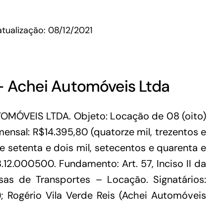
Microcrédito
atualização: 08/12/2021
Para MEI, microempresas e pessoas físicas
(feirantes e transportes)
 – Achei Automóveis Ltda
MÓVEIS LTDA. Objeto: Locação de 08 (oito)
nsal: R$14.395,80 (quatorze mil, trezentos e
e setenta e dois mil, setecentos e quarenta e
.12.000500. Fundamento: Art. 57, Inciso II da
sas de Transportes – Locação. Signatários:
; Rogério Vila Verde Reis (Achei Automóveis
Todas Linhas de Crédito