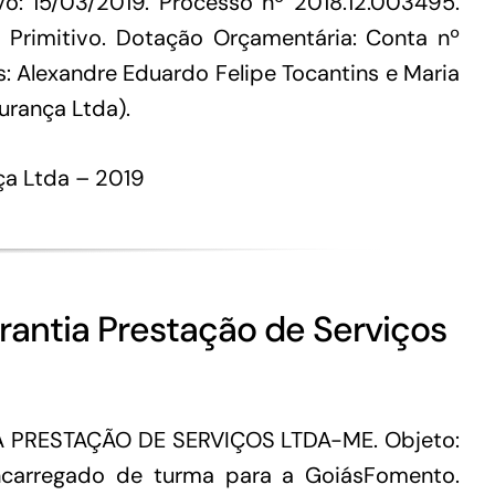
vo: 15/03/2019. Processo nº 2018.12.003495.
Primitivo. Dotação Orçamentária: Conta nº
s: Alexandre Eduardo Felipe Tocantins e Maria
urança Ltda).
ça Ltda – 2019
rantia Prestação de Serviços
A PRESTAÇÃO DE SERVIÇOS LTDA-ME. Objeto:
 encarregado de turma para a GoiásFomento.