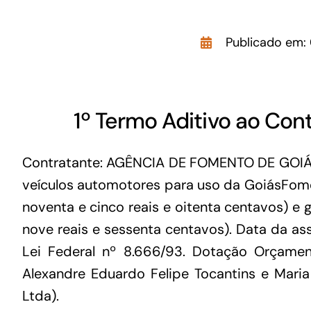
GoiásFomento Giro
Publicado em: 
Para compra de matérias primas, insumos,
manutenção de estoques e despesas operacionais
1º Termo Aditivo ao Con
Contratante: AGÊNCIA DE FOMENTO DE GOIÁS
veículos automotores para uso da GoiásFomen
noventa e cinco reais e oitenta centavos) e 
nove reais e sessenta centavos). Data da ass
Lei Federal nº 8.666/93. Dotação Orçament
Alexandre Eduardo Felipe Tocantins e Maria
Ltda).
Turismo