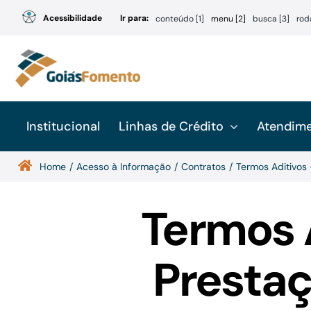
Ir
Acessibilidade
Ir para:
conteúdo [1]
menu [2]
busca [3]
rod
para
o
conteúdo
Institucional
Linhas de Crédito
Atendim
Home
Acesso à Informação
Contratos
Termos Aditivos
Termos 
Prestaç