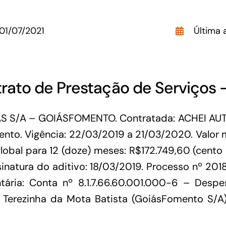
GoiásFomento Investimento
01/07/2021
Última 
Para modernizar, ampliar, adquirir maquinários,
realizar obras, dentre outros serviços
trato de Prestação de Serviços
 S/A – GOIÁSFOMENTO. Contratada: ACHEI AUTO
to. Vigência: 22/03/2019 a 21/03/2020. Valor me
global para 12 (doze) meses: R$172.749,60 (cento 
inatura do aditivo: 18/03/2019. Processo nº 2018
ária: Conta nº 8.1.7.66.60.001.000-6 – Despe
 Terezinha da Mota Batista (GoiásFomento S/A)
Repasse