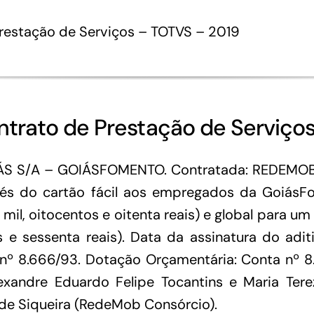
restação de Serviços – TOTVS – 2019
ontrato de Prestação de Serviç
S S/A – GOIÁSFOMENTO. Contratada: REDEMOB 
vés do cartão fácil aos empregados da GoiásF
mil, oitocentos e oitenta reais) e global para u
 e sessenta reais). Data da assinatura do adit
al nº 8.666/93. Dotação Orçamentária: Conta nº 8
Alexandre Eduardo Felipe Tocantins e Maria Te
de Siqueira (RedeMob Consórcio).