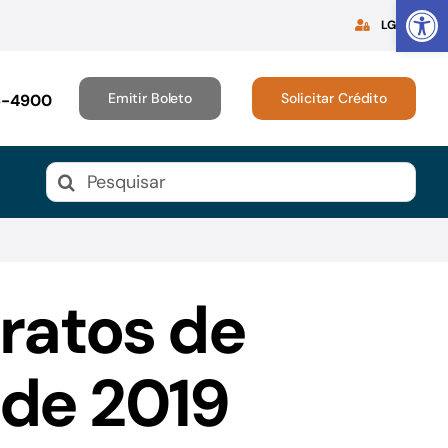
Abrir 
LGPD
Emitir Boleto
Solicitar Crédito
16-4900
Buscar
resultados
para:
ratos de
 de 2019