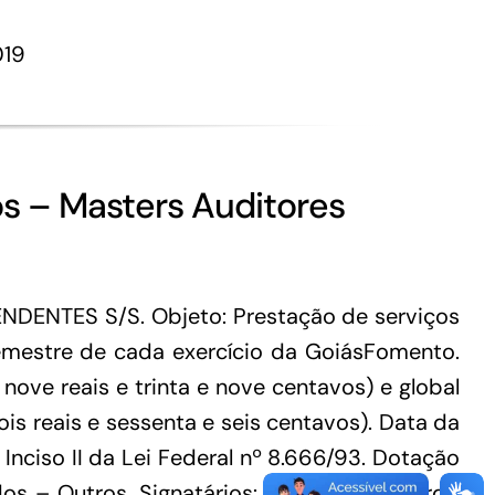
019
os – Masters Auditores
DENTES S/S. Objeto: Prestação de serviços
semestre de cada exercício da GoiásFomento.
 nove reais e trinta e nove centavos) e global
is reais e sessenta e seis centavos). Data da
Inciso II da Lei Federal nº 8.666/93. Dotação
os – Outros. Signatários: Alexandre Eduardo