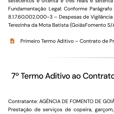
setecentos e oitenta e três reais e setent
Fundamentação Legal: Conforme Parágrafo 
8.1.7.60.002.000-3 – Despesas de Vigilância 
Terezinha da Mota Batista (GoiásFomento S/A);
Primeiro Termo Aditivo – Contrato de Pr
7º Termo Aditivo ao Contrat
Contratante: AGÊNCIA DE FOMENTO DE GOIÁ
Prestação de serviços de copeira, garçom,