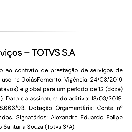
Conheça as demais linhas de crédito da
GoiásFomento
rviços – TOTVS S.A
o ao contrato de prestação de serviços de
m uso na GoiásFomento. Vigência: 24/03/2019
ntavos) e global para um período de 12 (doze)
). Data da assinatura do aditivo: 18/03/2019.
 8.666/93. Dotação Orçamentária: Conta nº
os. Signatários: Alexandre Eduardo Felipe
o Santana Souza (Totvs S/A).