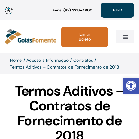
Ir
Fone: (62) 3216-4900
LGPD
para
o
conteúdo
Emitir
Boleto
Toggle
Navig
Institucional
Home
Acesso à Informação
Contratos
Termos Aditivos – Contratos de Fornecimento de 2018
Abrir 
Linhas de Crédito
Termos Aditivos –
Atendimento
Contratos de
Fornecimento de
Sustentabilidade
2018