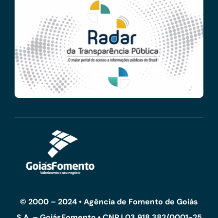
© 2000 – 2024 • Agência de Fomento de Goiás
S.A. – GoiásFomento • CNPJ 03.918.382/0001-25