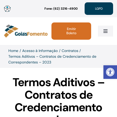
Ir
Fone: (62) 3216-4900
LGPD
para
o
conteúdo
Emitir
Boleto
Toggle
Navig
Institucional
Home
Acesso à Informação
Contratos
Termos Aditivos – Contratos de Credenciamento de
Correspondentes – 2023
Abrir 
Linhas de Crédito
Termos Aditivos –
Atendimento
Contratos de
Sustentabilidade
Credenciamento