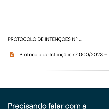
GoiásFomento Giro
Para compra de matérias primas, insumos,
manutenção de estoques e despesas operacionais
PROTOCOLO DE INTENÇÕES Nº …
Protocolo de Intenções nº 000/2023 –
Precisando falar com a
Turismo