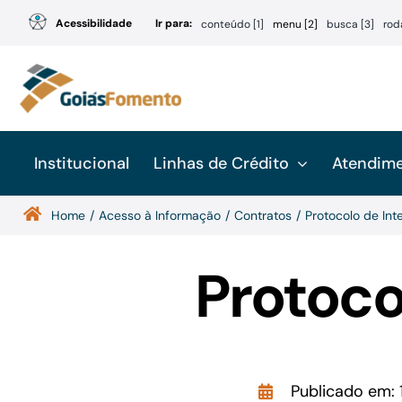
Ir
Acessibilidade
Ir para:
conteúdo [1]
menu [2]
busca [3]
rod
para
o
conteúdo
Institucional
Linhas de Crédito
Atendim
Home
Acesso à Informação
Contratos
Protocolo de In
Protoco
Publicado em: 