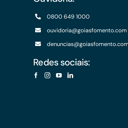
Financiamentos com recursos do BNDES, Fungetur,
Finep, FCO
0800 649 1000
ouvidoria@goiasfomento.com
denuncias@goiasfomento.co
Redes sociais: