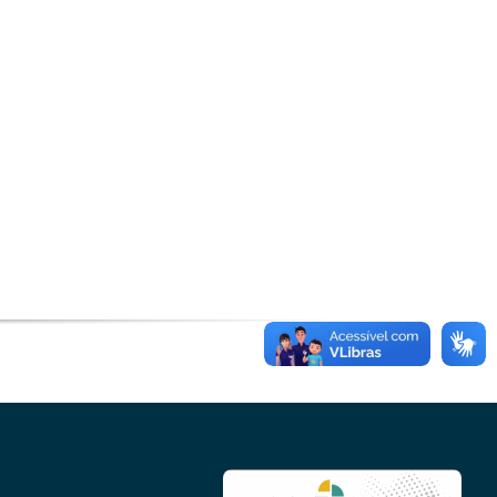
Microcrédito
Para MEI, microempresas e pessoas físicas
(feirantes e transportes)
Todas Linhas de Crédito