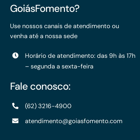
GoiásFomento?
Para os negócios voltados aos serviços do setor de
turismo
Use nossos canais de atendimento ou
venha até a nossa sede
Horário de atendimento: das 9h às 17h
– segunda a sexta-feira
Fale conosco:
(62) 3216-4900
atendimento@goiasfomento.com