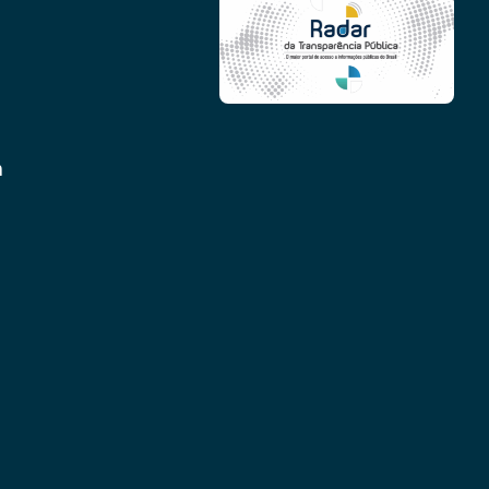
Conheça as demais linhas de crédito da
GoiásFomento
m