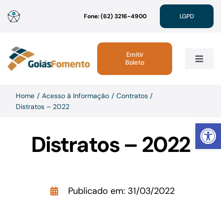
Ir
Fone: (62) 3216-4900
LGPD
para
o
conteúdo
Emitir
Boleto
Toggle
Navig
Institucional
Home
Acesso à Informação
Contratos
Distratos – 2022
Abrir 
Linhas de Crédito
Distratos – 2022
Atendimento
Publicado em: 31/03/2022
Sustentabilidade