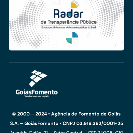
© 2000 – 2024 • Agência de Fomento de Goiás
S.A. – GoiásFomento • CNPJ 03.918.382/0001-25
Avenida Goiás, 91 – Setor Central – CEP 74005-010