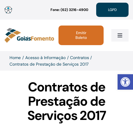
Ir
Fone: (62) 3216-4900
LGPD
para
o
conteúdo
Emitir
Boleto
Toggle
Navig
Institucional
Home
Acesso à Informação
Contratos
Contratos de Prestação de Serviços 2017
Abrir 
Linhas de Crédito
Contratos de
Atendimento
Prestação de
Serviços 2017
Sustentabilidade