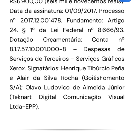
R$6.900,00 (seis mil e novecentos reais).
Data da assinatura: 01/09/2017. Processo
nº 2017.12.001478. Fundamento: Artigo
24, § 1º da Lei Federal nº 8.666/93.
Dotação Orçamentária: Conta nº
8.1.7.57.10.001.000-8 – Despesas de
Serviços de Terceiros – Serviços Gráficos
Xerox. Signatários: Henrique Tibúrcio Peña
e Alair da Silva Rocha (GoiásFomento
S/A); Olavo Ludovico de Almeida Júnior
(Teknart Digital Comunicação Visual
Ltda-EPP).