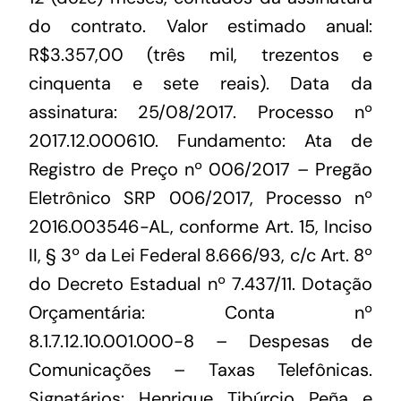
do contrato. Valor estimado anual:
R$3.357,00 (três mil, trezentos e
cinquenta e sete reais). Data da
assinatura: 25/08/2017. Processo nº
2017.12.000610. Fundamento: Ata de
Registro de Preço nº 006/2017 – Pregão
Eletrônico SRP 006/2017, Processo nº
2016.003546-AL, conforme Art. 15, Inciso
II, § 3º da Lei Federal 8.666/93, c/c Art. 8º
do Decreto Estadual nº 7.437/11. Dotação
Orçamentária: Conta nº
8.1.7.12.10.001.000-8 – Despesas de
Comunicações – Taxas Telefônicas.
Signatários: Henrique Tibúrcio Peña e