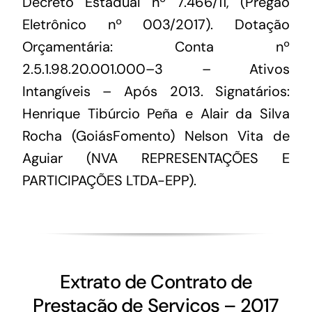
Decreto Estadual nº 7.466/11, (Pregão
Eletrônico nº 003/2017). Dotação
Orçamentária: Conta nº
2.5.1.98.20.001.000–3 – Ativos
Intangíveis – Após 2013. Signatários:
Henrique Tibúrcio Peña e Alair da Silva
Rocha (GoiásFomento) Nelson Vita de
Aguiar (NVA REPRESENTAÇÕES E
PARTICIPAÇÕES LTDA-EPP).
Extrato de Contrato de
Prestação de Serviços – 2017