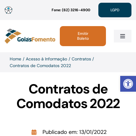
Ir
Fone: (62) 3216-4900
LGPD
para
o
conteúdo
Emitir
Boleto
Toggle
Navig
Institucional
Home
Acesso à Informação
Contratos
Contratos de Comodatos 2022
Abrir 
Linhas de Crédito
Contratos de
Atendimento
Comodatos 2022
Sustentabilidade
Publicado em: 13/01/2022