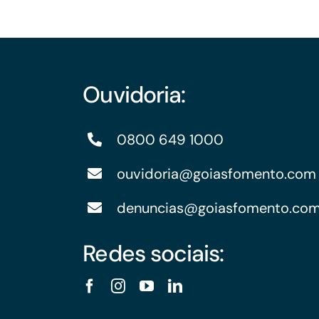
Financiamentos com recursos do BNDES, Fungetur,
Finep, FCO
Ouvidoria:
0800 649 1000
ouvidoria@goiasfomento.com
denuncias@goiasfomento.co
Redes sociais: