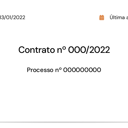
GoiásFomento Investimento
13/01/2022
Última 
Para modernizar, ampliar, adquirir maquinários,
realizar obras, dentre outros serviços
Contrato nº 000/2022
Processo nº 000000000
Repasse