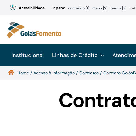
Ir
Acessibilidade
Ir para:
conteúdo [1]
menu [2]
busca [3]
rod
para
o
conteúdo
Institucional
Linhas de Crédito
Atendim
Home
Acesso à Informação
Contratos
Contrato GoiásF
Contrat