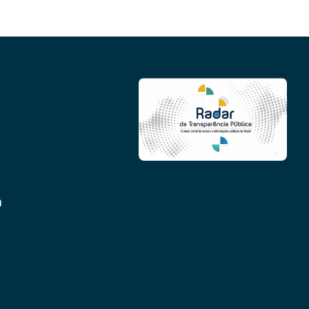
Conheça as demais linhas de crédito da
GoiásFomento
m