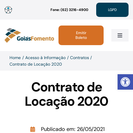
Ir
Fone: (62) 3216-4900
LGPD
para
o
conteúdo
Emitir
Boleto
Toggle
Navig
Institucional
Home
Acesso à Informação
Contratos
Contrato de Locação 2020
Abrir 
Linhas de Crédito
Contrato de
Atendimento
Locação 2020
Sustentabilidade
Publicado em: 26/05/2021