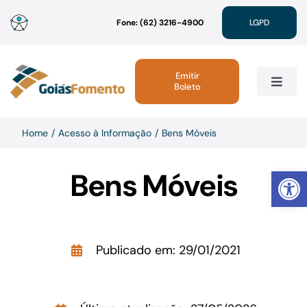
Ir
Fone: (62) 3216-4900
LGPD
para
o
conteúdo
Emitir
Boleto
Toggle
Navig
Institucional
Home
Acesso à Informação
Bens Móveis
Abrir 
Bens Móveis
Linhas de Crédito
Atendimento
Publicado em: 29/01/2021
Sustentabilidade